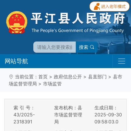
搜索
网站导航
当前位置：
首页
>
政府信息公开
>
县直部门
>
县市
场监督管理局
>
市场监管
索 引 号：
发布机构：县
生成日期：
43/2025-
市场监督管理
2025-09-30
2318391
局
09:58:03.0