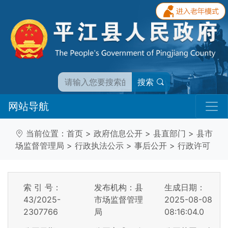
搜索
网站导航
当前位置：
首页
>
政府信息公开
>
县直部门
>
县市
场监督管理局
>
行政执法公示
>
事后公开
>
行政许可
索 引 号：
发布机构：县
生成日期：
43/2025-
市场监督管理
2025-08-08
2307766
局
08:16:04.0