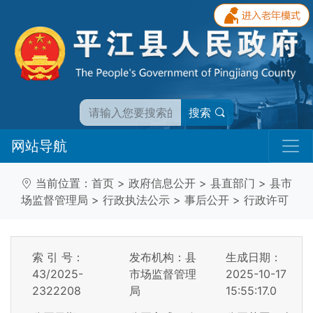
搜索
网站导航
当前位置：
首页
>
政府信息公开
>
县直部门
>
县市
场监督管理局
>
行政执法公示
>
事后公开
>
行政许可
索 引 号：
发布机构：县
生成日期：
43/2025-
市场监督管理
2025-10-17
2322208
局
15:55:17.0