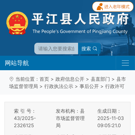
搜索
网站导航
当前位置：
首页
>
政府信息公开
>
县直部门
>
县市
场监督管理局
>
行政执法公示
>
事后公开
>
行政许可
索 引 号：
发布机构：县
生成日期：
43/2025-
市场监督管理
2025-11-03
2326125
局
09:05:21.0