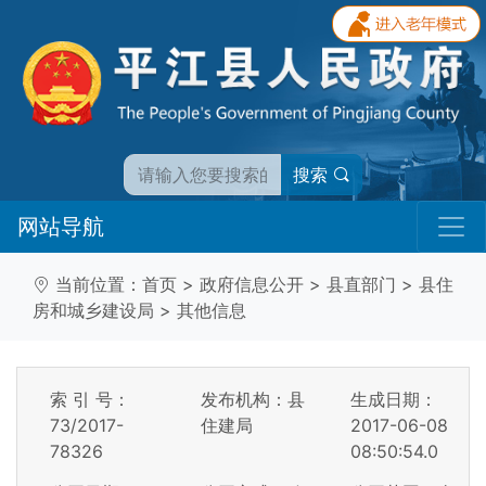
搜索
网站导航
当前位置：
首页
>
政府信息公开
>
县直部门
>
县住
房和城乡建设局
>
其他信息
索 引 号：
发布机构：县
生成日期：
73/2017-
住建局
2017-06-08
78326
08:50:54.0