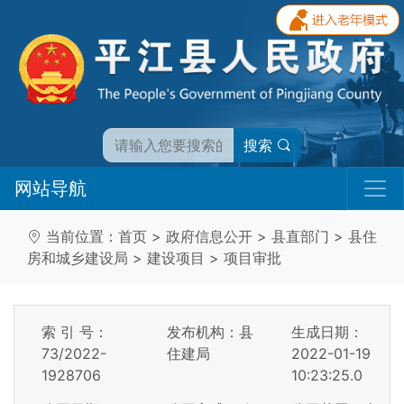
搜索
网站导航
当前位置：
首页
>
政府信息公开
>
县直部门
>
县住
房和城乡建设局
>
建设项目
>
项目审批
索 引 号：
发布机构：县
生成日期：
73/2022-
住建局
2022-01-19
1928706
10:23:25.0