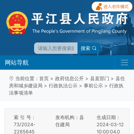
搜索
网站导航
当前位置：
首页
>
政府信息公开
>
县直部门
>
县住
房和城乡建设局
>
行政执法公示
>
事前公示
>
行政执
法事项清单
索 引 号：
发布机构：县
生成日期：
73/2024-
住建局
2024-03-12
2265645
10:00:04.0