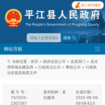
搜索
网站导航
当前位置：
首页
>
政府信息公开
>
县直部门
>
县住
房和城乡建设局
>
行政执法公示
>
事前公示
>
行政执
法依据及制度文件
索 引 号：
发布机构：县
生成日期：
73/2025-
住建局
2025-08-06
2307267
09:09:43.0