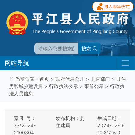
搜索
网站导航
当前位置：
首页
>
政府信息公开
>
县直部门
>
县住
房和城乡建设局
>
行政执法公示
>
事前公示
>
行政执
法人员信息
索 引 号：
发布机构：县
生成日期：
73/2024-
住建局
2024-02-19
2100304
10:31:25.0