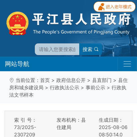
搜索
网站导航
当前位置：
首页
>
政府信息公开
>
县直部门
>
县住
房和城乡建设局
>
行政执法公示
>
事前公示
>
行政执
法文书样本
索 引 号：
发布机构：县
生成日期：
73/2025-
住建局
2025-08-06
2307209
08:50:14.0