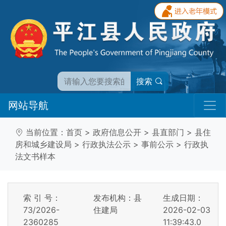
搜索
网站导航
当前位置：
首页
>
政府信息公开
>
县直部门
>
县住
房和城乡建设局
>
行政执法公示
>
事前公示
>
行政执
法文书样本
索 引 号：
发布机构：县
生成日期：
73/2026-
住建局
2026-02-03
2360285
11:39:43.0