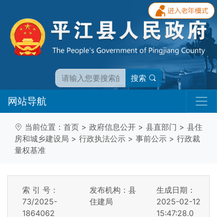
搜索
网站导航
当前位置：
首页
>
政府信息公开
>
县直部门
>
县住
房和城乡建设局
>
行政执法公示
>
事前公示
>
行政裁
量权基准
索 引 号：
发布机构：县
生成日期：
73/2025-
住建局
2025-02-12
1864062
15:47:28.0