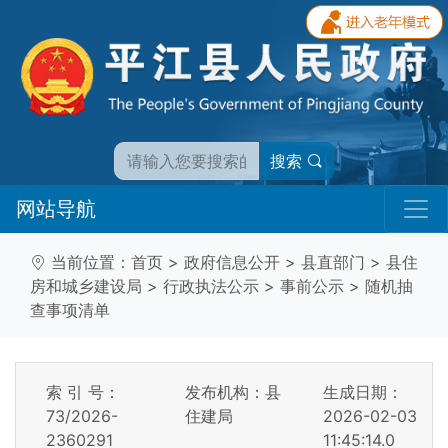
搜索
网站导航
当前位置：
首页
>
政府信息公开
>
县直部门
>
县住
房和城乡建设局
>
行政执法公示
>
事前公示
>
随机抽
查事项清单
索 引 号：
发布机构：县
生成日期：
73/2026-
住建局
2026-02-03
2360291
11:45:14.0