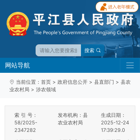
搜索
网站导航
当前位置：
首页
>
政府信息公开
>
县直部门
>
县农
业农村局
>
涉农领域
索 引 号：
发布机构：县
生成日期：
58/2025-
农业农村局
2025-12-24
2347282
17:39:29.0