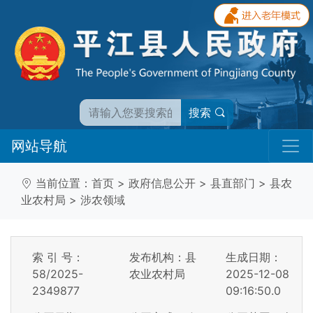
搜索
网站导航
当前位置：
首页
>
政府信息公开
>
县直部门
>
县农
业农村局
>
涉农领域
索 引 号：
发布机构：县
生成日期：
58/2025-
农业农村局
2025-12-08
2349877
09:16:50.0