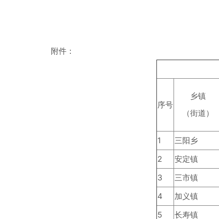
附件：
乡镇
序号
（街道）
1
三阳乡
2
安定镇
3
三市镇
4
加义镇
5
长寿镇