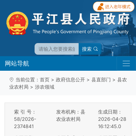
搜索
网站导航
当前位置：
首页
>
政府信息公开
>
县直部门
>
县农
业农村局
>
涉农领域
索 引 号：
发布机构：县
生成日期：
58/2026-
农业农村局
2026-04-28
2374841
16:12:45.0