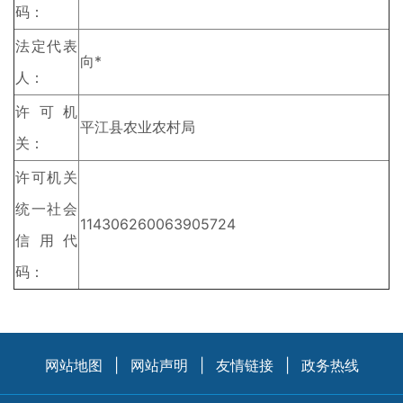
码：
法定代表
向*
人：
许可机
平江县农业农村局
关：
许可机关
统一社会
114306260063905724
信用代
码：
网站地图
|
网站声明
|
友情链接
|
政务热线