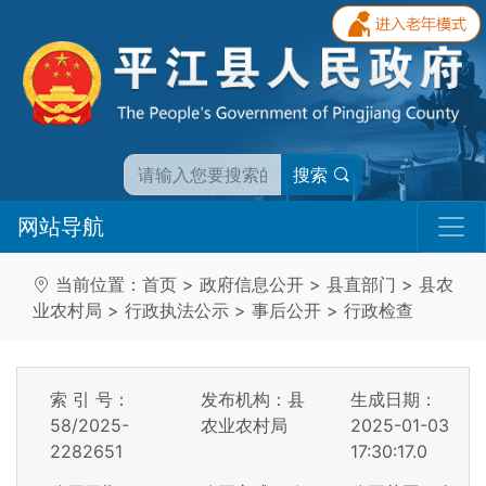
搜索
网站导航
当前位置：
首页
>
政府信息公开
>
县直部门
>
县农
业农村局
>
行政执法公示
>
事后公开
>
行政检查
索 引 号：
发布机构：县
生成日期：
58/2025-
农业农村局
2025-01-03
2282651
17:30:17.0