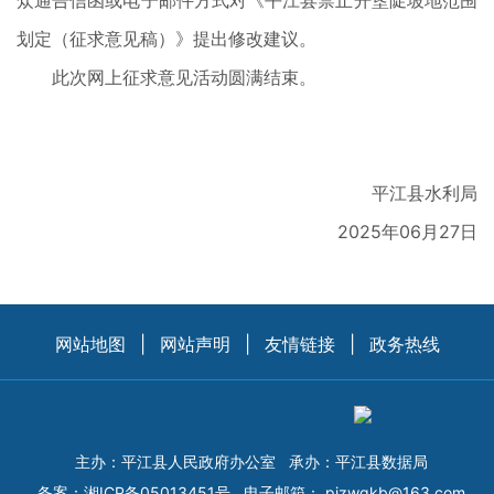
众通告信函或电子邮件方式对《平江县禁止开垦陡坡地范围
划定（征求意见稿）》提出修改建议。
此次网上征求意见活动圆满结束。
平江县水利局
2025年06月27日
网站地图
|
网站声明
|
友情链接
|
政务热线
主办：平江县人民政府办公室
承办：平江县数据局
备案：
湘ICP备05013451号
电子邮箱：
pjzwgkb@163.com