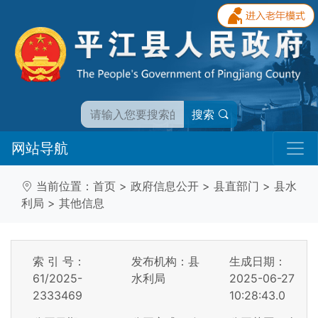
搜索
网站导航
当前位置：
首页
>
政府信息公开
>
县直部门
>
县水
利局
>
其他信息
索 引 号：
发布机构：县
生成日期：
61/2025-
水利局
2025-06-27
2333469
10:28:43.0