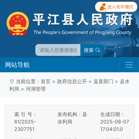
搜索
网站导航
当前位置：
首页
>
政府信息公开
>
县直部门
>
县水
利局
>
河湖管理
索 引 号：
发布机构：县
生成日期：
61/2025-
水利局
2025-08-07
2307751
17:04:01.0