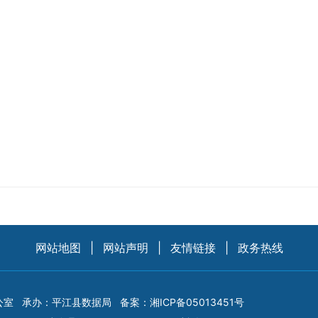
网站地图
|
网站声明
|
友情链接
|
政务热线
公室
承办：平江县数据局
备案：
湘ICP备05013451号