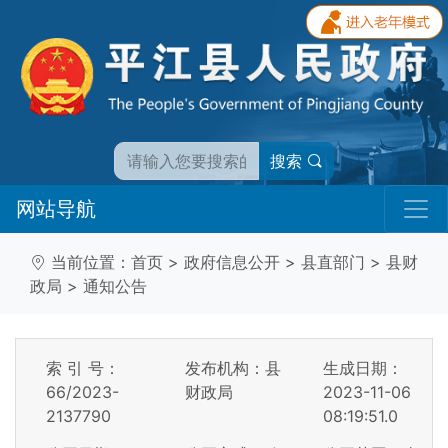
搜索
网站导航
当前位置：
首页
>
政府信息公开
>
县直部门
>
县财
政局
>
通知公告
索 引 号：
发布机构：县
生成日期：
66/2023-
财政局
2023-11-06
2137790
08:19:51.0