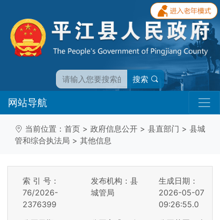
搜索
网站导航
当前位置：
首页
>
政府信息公开
>
县直部门
>
县城
管和综合执法局
>
其他信息
索 引 号：
发布机构：县
生成日期：
76/2026-
城管局
2026-05-07
2376399
09:26:55.0