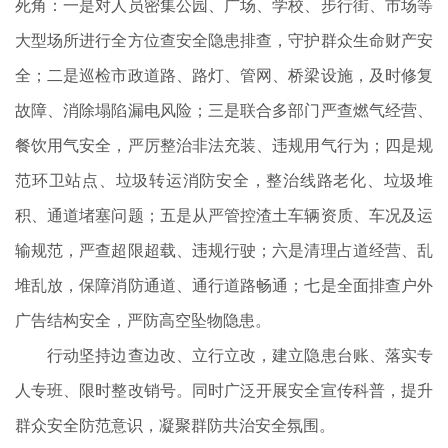
死角：一是对人员密集公园、广场、学校、步行街、市场等
大型场所进行全方位查安全隐患排查，守护群众生命财产安
全；二是巡检市政道路、路灯、管网、桥梁设施，及时修复
故障、消除塌陷漏电风险；三是联合多部门严查燃气经营、
餐饮用气安全，严厉整治非法充装、违规用气行为；四是规
范环卫站点、垃圾转运消防安全，整治线路老化、垃圾堆
积、通道堵塞问题；五是从严管控渣土车辆资质、车况及运
输规范，严查超限超载、违规行驶；六是清理占道经营、乱
堆乱放，保障消防通道、通行道路畅通；七是全面排查户外
广告结构安全，严防高空坠物隐患。
行动坚持边查边改、立行立改，建立隐患台账、落实专
人专班、限时整改销号。同时广泛开展安全宣传科普，提升
群众安全防范意识，凝聚群防共治安全氛围。