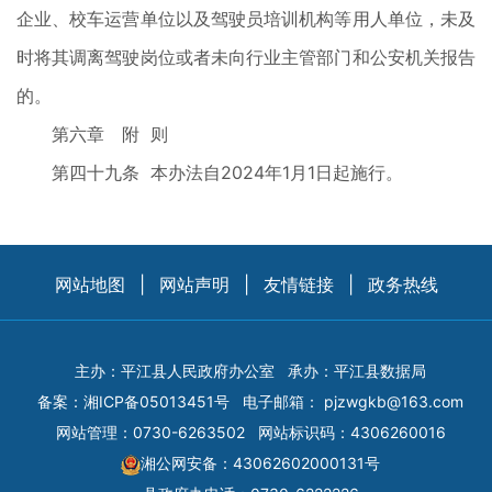
企业、校车运营单位以及驾驶员培训机构等用人单位，未及
时将其调离驾驶岗位或者未向行业主管部门和公安机关报告
的。
第六章 附 则
第四十九条 本办法自2024年1月1日起施行。
网站地图
|
网站声明
|
友情链接
|
政务热线
主办：平江县人民政府办公室
承办：平江县数据局
备案：
湘ICP备05013451号
电子邮箱：
pjzwgkb@163.com
网站管理：0730-6263502
网站标识码：4306260016
湘公网安备：43062602000131号