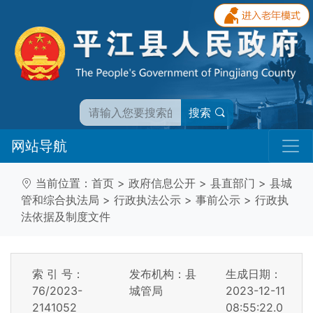
搜索
网站导航
当前位置：
首页
>
政府信息公开
>
县直部门
>
县城
管和综合执法局
>
行政执法公示
>
事前公示
>
行政执
法依据及制度文件
索 引 号：
发布机构：县
生成日期：
76/2023-
城管局
2023-12-11
2141052
08:55:22.0