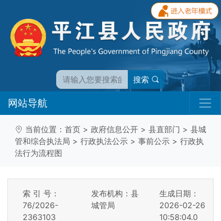
搜索
网站导航
当前位置：
首页
>
政府信息公开
>
县直部门
>
县城
管和综合执法局
>
行政执法公示
>
事前公示
>
行政执
法行为流程图
索 引 号：
发布机构：县
生成日期：
76/2026-
城管局
2026-02-26
2363103
10:58:04.0