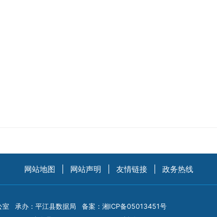
网站地图
|
网站声明
|
友情链接
|
政务热线
公室
承办：平江县数据局
备案：
湘ICP备05013451号