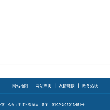
网站地图
|
网站声明
|
友情链接
|
政务热线
公室
承办：平江县数据局
备案：
湘ICP备05013451号