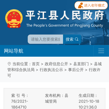
搜索
网站导航
当前位置：
首页
>
政府信息公开
>
县直部门
>
县城
管和综合执法局
>
行政执法公示
>
事后公开
>
行政许
可
索 引 号：
发布机构：县
生成日期：
76/2021-
城管局
2021-10-18
1864710
10:21:36.0