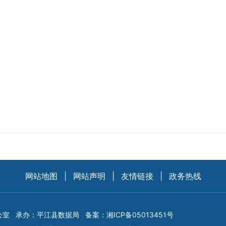
网站地图
|
网站声明
|
友情链接
|
政务热线
公室
承办：平江县数据局
备案：
湘ICP备05013451号