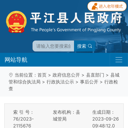
搜索
网站导航
当前位置：
首页
>
政府信息公开
>
县直部门
>
县城
管和综合执法局
>
行政执法公示
>
事后公开
>
行政检
查
索 引 号：
发布机构：县
生成日期：
76/2023-
城管局
2023-09-26
2115676
09:48:12.0