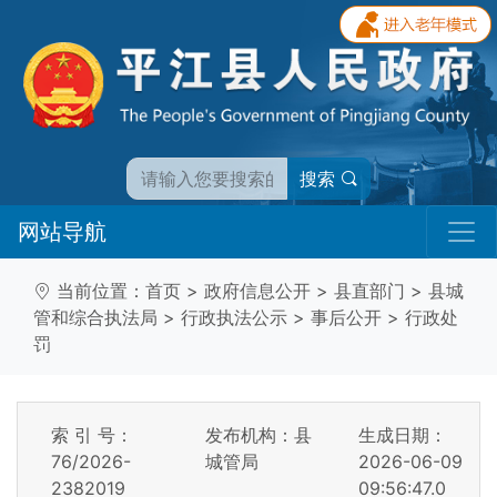
搜索
网站导航
当前位置：
首页
>
政府信息公开
>
县直部门
>
县城
管和综合执法局
>
行政执法公示
>
事后公开
>
行政处
罚
索 引 号：
发布机构：县
生成日期：
76/2026-
城管局
2026-06-09
2382019
09:56:47.0