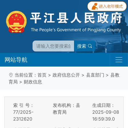
搜索
网站导航
当前位置：
首页
>
政府信息公开
>
县直部门
>
县教
育局
>
财政信息
索 引 号：
发布机构：县
生成日期：
77/2025-
教育局
2025-09-08
2312620
16:59:39.0