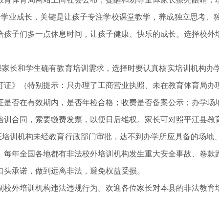
子学业成长，关键是让孩子专注学校课堂教学，养成独立思考、
给孩子们多一点休息时间，让孩子健康、快乐的成长。选择校外
果家长和学生确有教育培训需求，选择时要认真核实培训机构办
可证》（特别提示：只办理了工商营业执照、未在教育体育局办
证是否在有效期内，是否年检合格；收费是否备案公示；办学场
培训合同，索要缴费发票，以便日后维权。家长可对照平江县教
证培训机构未经教育行政部门审批，达不到办学所应具备的场地
。每年全国各地都有非法校外培训机构发生重大安全事故、卷款
口头承诺，做到远离非法，避免权益受损。
制校外培训机构违法违规行为。欢迎各位家长对本县的非法教育