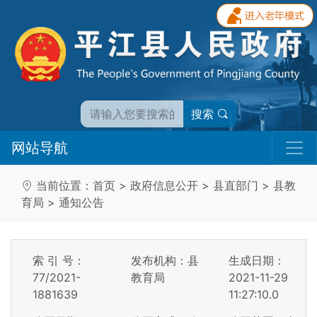
搜索
网站导航
当前位置：
首页
>
政府信息公开
>
县直部门
>
县教
育局
>
通知公告
索 引 号：
发布机构：县
生成日期：
77/2021-
教育局
2021-11-29
1881639
11:27:10.0