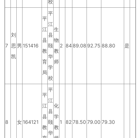
校
平
平
江
江
生
刘
县
县
物
7
思
男
151416
颐
2
84
89.08
92.75
88.80
是
教
教
凯
华
育
师
学
局
校
平
平
江
江
化
县
县
学
8
女
164121
颐
1
82
78.50
79.00
79.30
教
教
华