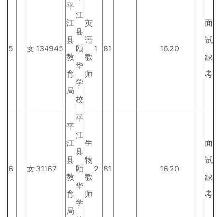
平
江
江
英
面
县
县
语
试
5
女
134945
颐
1
81
16.20
教
教
缺
华
育
师
考
学
局
校
平
平
江
江
生
面
县
县
物
试
6
女
31167
颐
2
81
16.20
教
教
缺
华
育
师
考
学
局