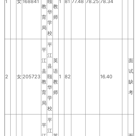
1
女
168841
颐
1
81
77.48
78.25
78.34
教
教
华
育
师
学
局
校
平
平
江
江
英
面
县
县
语
试
2
女
205723
颐
1
82
16.40
教
教
缺
华
育
师
考
学
局
校
平
平
江
江
英
面