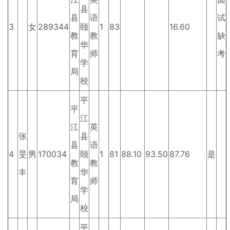
县
县
语
试
3
女
289344
颐
1
83
16.60
教
教
缺
华
育
师
考
学
局
校
平
平
江
江
英
张
县
县
语
4
旻
男
170034
颐
1
81
88.10
93.50
87.76
是
教
教
丰
华
育
师
学
局
校
平