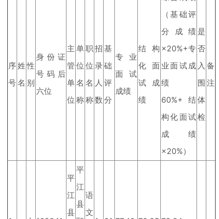
（基础评
分成绩
是
主
单
职
招
基
结构
×20%+专
否
身份证
专业
序
姓
性
管
位
位
录
础
化面
业面试成
入
备
号码后
面试
号
名
别
单
名
名
人
评
试成
绩
围
注
六位
成绩
位
称
称
数
分
绩
60%+结
体
构化面试
检
成绩
×20%）
平
平
江
江
语
县
县
文