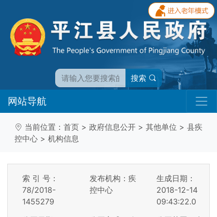
搜索
网站导航
当前位置：
首页
>
政府信息公开
>
其他单位
>
县疾
控中心
>
机构信息
索 引 号：
发布机构：疾
生成日期：
78/2018-
控中心
2018-12-14
1455279
09:43:22.0