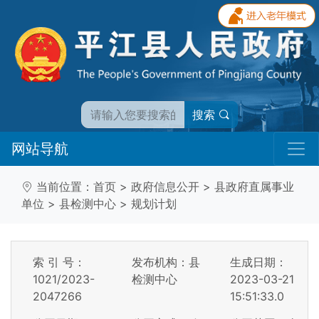
搜索
网站导航
当前位置：
首页
>
政府信息公开
>
县政府直属事业
单位
>
县检测中心
>
规划计划
索 引 号：
发布机构：县
生成日期：
1021/2023-
检测中心
2023-03-21
2047266
15:51:33.0