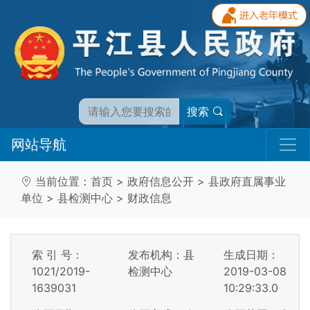
搜索
网站导航
当前位置：
首页
>
政府信息公开
>
县政府直属事业
单位
>
县检测中心
>
财政信息
索 引 号：
发布机构：县
生成日期：
1021/2019-
检测中心
2019-03-08
1639031
10:29:33.0