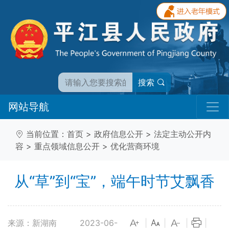
搜索
网站导航
当前位置：
首页
>
政府信息公开
>
法定主动公开内
容
>
重点领域信息公开
>
优化营商环境
从“草”到“宝”，端午时节艾飘香
来源：新湖南
2023-06-
|
|
|
|