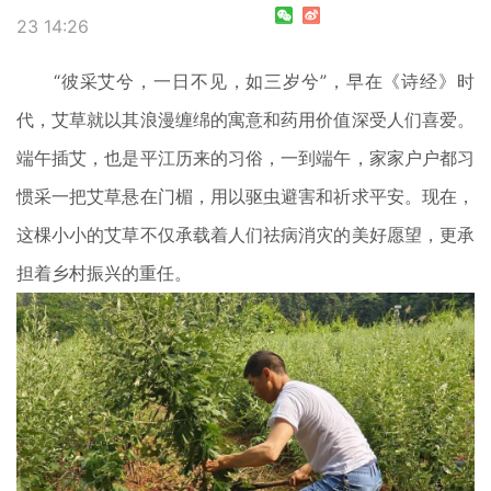
23 14:26
“彼采艾兮，一日不见，如三岁兮”，早在《诗经》时
代，艾草就以其浪漫缠绵的寓意和药用价值深受人们喜爱。
端午插艾，也是平江历来的习俗，一到端午，家家户户都习
惯采一把艾草悬在门楣，用以驱虫避害和祈求平安。现在，
这棵小小的艾草不仅承载着人们祛病消灾的美好愿望，更承
担着乡村振兴的重任。