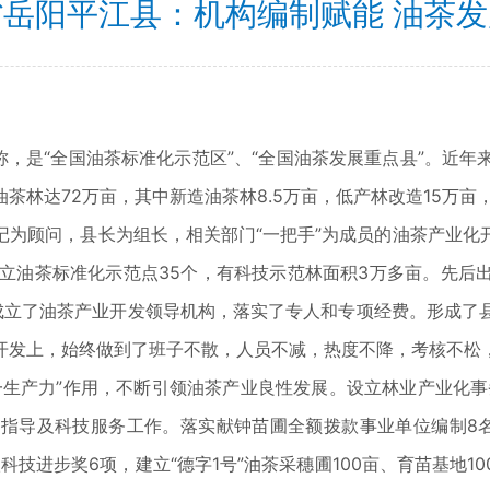
岳阳平江县：机构编制赋能 油茶
，是“全国油茶标准化示范区”、“全国油茶发展重点县”。近年
林达72万亩，其中新造油茶林8.5万亩，低产林改造15万亩，
顾问，县长为组长，相关部门“一把手”为成员的油茶产业化
已建立油茶标准化示范点35个，有科技示范林面积3万多亩。先
成立了油茶产业开发领导机构，落实了专人和专项经费。形成了
开发上，始终做到了班子不散，人员不减，热度不降，考核不松
产力”作用，不断引领油茶产业良性发展。设立林业产业化事务
指导及科技服务工作。落实献钟苗圃全额拨款事业单位编制8名，
科技进步奖6项，建立“德字1号”油茶采穗圃100亩、育苗基地