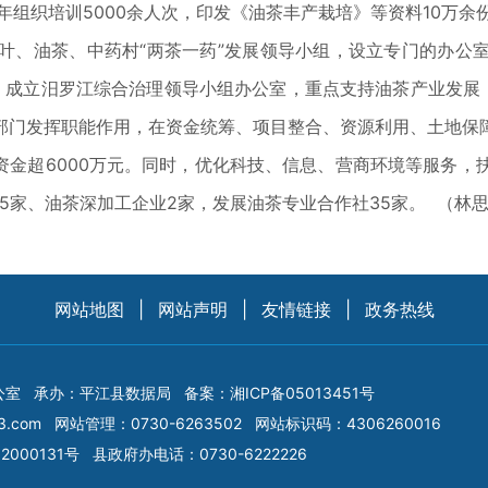
组织培训5000余人次，印发《油茶丰产栽培》等资料10万余份
、油茶、中药村“两茶一药”发展领导小组，设立专门的办公室
成立汨罗江综合治理领导小组办公室，重点支持油茶产业发展，已
部门发挥职能作用，在资金统筹、项目整合、资源利用、土地保
资金超6000万元。同时，优化科技、信息、营商环境等服务
5家、油茶深加工企业2家，发展油茶专业合作社35家。 （林
网站地图
|
网站声明
|
友情链接
|
政务热线
公室
承办：平江县数据局
备案：
湘ICP备05013451号
3.com
网站管理：0730-6263502
网站标识码：4306260016
2000131号
县政府办电话：0730-6222226