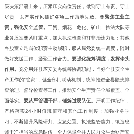
级决策部署上来，压紧压实岗位责任，做到守土有责、守土
尽责，以严实作风抓好各项工作落地见效。要
聚焦主业主
责，强化安全监管。
工贸、烟花、危化、矿山、执法大队等
业务股室要紧盯重点，加大执法检查和打非治违力度；其他
各股室立足岗位职责主动履职，服从局党委统一调度，随时
做好支援工作，凝聚工作合力。
要强化统筹调度，发挥牵头
作用。
充分用好县应安委办统筹协调职能，当好全县安全生
产工作的“管家”，健全部门联动机制，统筹推进全县隐患排
查治理、督导检查等工作，推动安全生产责任全域覆盖、全
面落实。
要从严管理干部，锤炼过硬队伍。
严明工作纪律，
严格落实24小时值班值守和其他工作制度；加强业务学
习，不断提升风险研判、应急处置、执法监管能力，锻造忠
诚干净担当的应急队伍，全力保障全县人民群众生命财产安