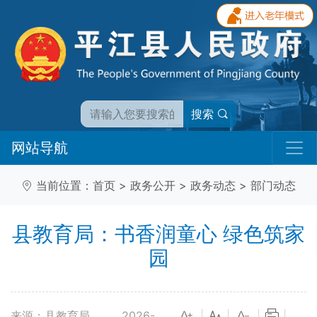
搜索
网站导航
当前位置：
首页
>
政务公开
>
政务动态
>
部门动态
县教育局：书香润童心 绿色筑家
园
来源：县教育局
2026-
|
|
|
|