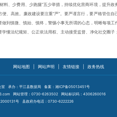
少材料、少费用、少跑腿”五少举措，持续优化营商环境，提升政
方便、高效。廉政建设要注重“严”。要严谨言行，要严格管住自
要做到慎微、慎始、慎终，警惕小事无所谓的心态，明晰每项工
要学懂法纪规矩、公正依法用权、主动接受监督、净化社交圈子
网站地图
|
网站声明
|
友情链接
|
政务热线
公室
承办：平江县数据局
备案：
湘ICP备05013451号
3.com
网站管理：0730-6263502
网站标识码：4306260016
2000131号
县政府办电话：0730-6222226