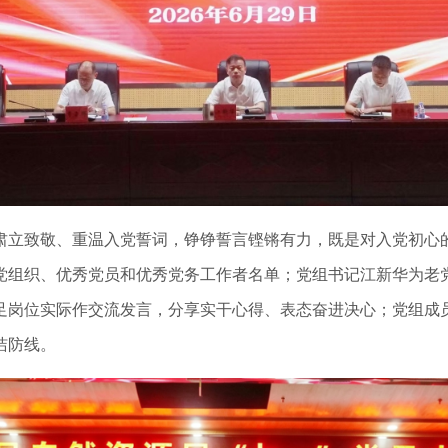
立致敬、重温入党誓词，铮铮誓言铿锵有力，既是对入党初心
织、优秀党员和优秀党务工作者名单；党组书记江新华为老党员
足岗位实际作交流发言，分享实干心得、表态奋进决心；党组成
洁防线。