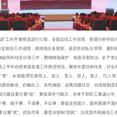
”工作开展情况进行汇报，全面总结工作实绩、客观分析存在
分肯定前段工作成绩，精准指出各股室、基层所在队伍管理、履职
钢副局长结合分管工作，围绕耕地保护、地质灾害防治、矿产资
结上半年自然资源各项工作推进情况，聚焦年度目标任务，对全
“管”，全面梳理完善用人、选人、育人、管人、奖人、罚人等
到爱岗敬业、积极向上、良性激励、远离消极社交，自觉抵制歪
能力建设要注重“提”。要提高学习能力，全体干部职工要虚心学
干事、能干事、干成事、不出事；要提攻坚能力，面对困难不退
注重“优”。优良作风，要坚决抵制“四风”，以优良作风推动