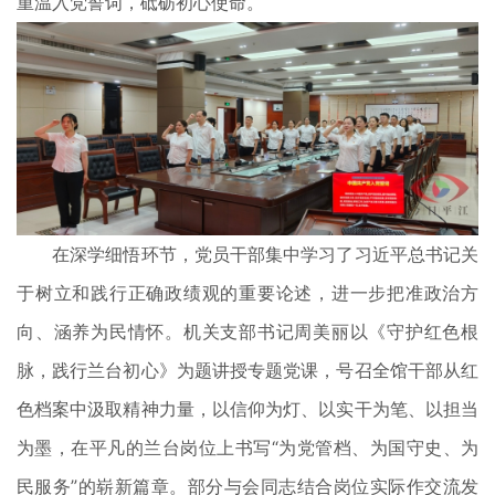
重温入党誓词，砥砺初心使命。
在深学细悟环节，党员干部集中学习了习近平总书记关
于树立和践行正确政绩观的重要论述，进一步把准政治方
向、涵养为民情怀。机关支部书记周美丽以《守护红色根
脉，践行兰台初心》为题讲授专题党课，号召全馆干部从红
色档案中汲取精神力量，以信仰为灯、以实干为笔、以担当
为墨，在平凡的兰台岗位上书写“为党管档、为国守史、为
民服务”的崭新篇章。部分与会同志结合岗位实际作交流发