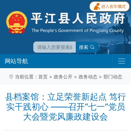
搜索
网站导航
当前位置：
首页
>
政务公开
>
政务动态
>
部门动态
县档案馆：立足荣誉新起点 笃行
实干践初心 ——召开“七一”党员
大会暨党风廉政建设会