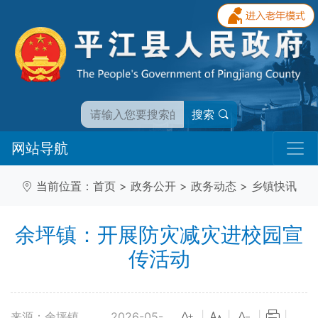
搜索
网站导航
当前位置：
首页
>
政务公开
>
政务动态
>
乡镇快讯
余坪镇：开展防灾减灾进校园宣
传活动
来源：余坪镇
2026-05-
|
|
|
|