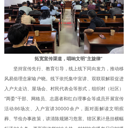
拓宽宣传渠道，唱响文明“主旋律”
坚持宣传先行、教育引导，线上线下同向发力，推动移
风易俗理念家喻户晓。线下依托集中宣讲、双联双解双促进
入户大走访、屋场会、村民代表会等形式，组织村（社区）
“两委”干部、网格员、志愿者和红白理事会等成员开展宣传
活动86场次、入户宣讲30000余户，面对面解读文明殡
葬、节俭办事政策，讲清陈规陋习危害。辖区累计悬挂横幅