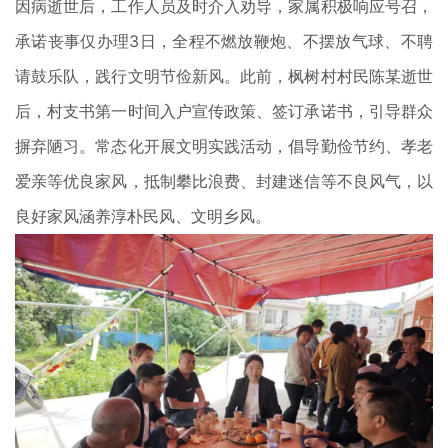
因病逝世后，工作人员及时介入劝导，家属积极响应号召，
承诺丧事仅办理3日，全程不燃放鞭炮、不摆放气球、不聘
请鼓乐队，践行文明节俭新风。此前，枫树村村民陈某逝世
后，村支书第一时间入户宣传政策、签订承诺书，引导群众
摒弃陋习。常态化开展文明实践活动，倡导勤俭节约、孝老
爱亲等优良家风，抵制攀比浪费、封建迷信等不良风气，以
良好家风涵养淳朴民风、文明乡风。