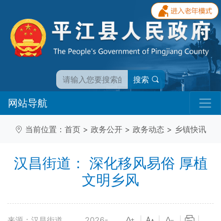
搜索
网站导航
当前位置：
首页
>
政务公开
>
政务动态
>
乡镇快讯
汉昌街道： 深化移风易俗 厚植
文明乡风
来源：汉昌街道
2026-
|
|
|
|