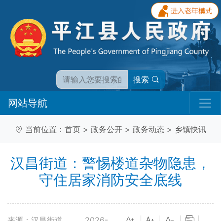
搜索
网站导航
当前位置：
首页
>
政务公开
>
政务动态
>
乡镇快讯
汉昌街道：警惕楼道杂物隐患，
守住居家消防安全底线
来源：汉昌街道
2026-
|
|
|
|