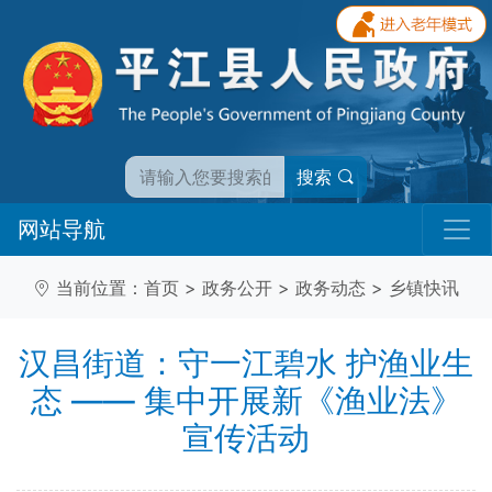
搜索
网站导航
当前位置：
首页
>
政务公开
>
政务动态
>
乡镇快讯
汉昌街道：守一江碧水 护渔业生
态 —— 集中开展新《渔业法》
宣传活动​