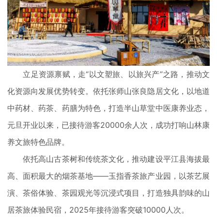
立足资源禀赋，走“以文塑旅、以旅兴产”之路，推动文
化资源向发展优势转变。依托张师山张良隐居文化，以地道
中药材、药茶、药膳为特色，打造半山草堂中医康养业态，
元旦开业以来，已接待游客20000余人次，成功打响山林康
养文旅特色品牌。
依托高山古茶树和传统茶文化，推动建设平江县海拔最
高、面积最大的烟茶基地——玉指香茶旅产业园，以茶艺展
演、茶俗体验、茶园观光等沉浸式项目，打造独具韵味的山
居茶旅体验民宿，2025年接待游客突破10000人次。