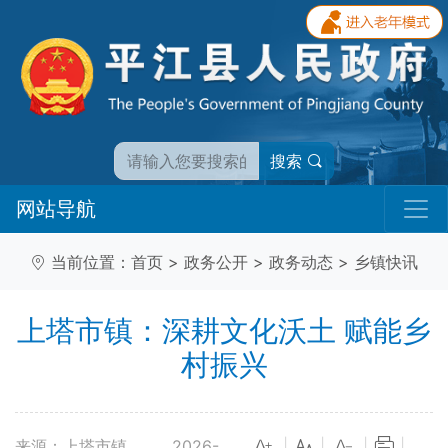
搜索
网站导航
当前位置：
首页
>
政务公开
>
政务动态
>
乡镇快讯
上塔市镇：深耕文化沃土 赋能乡
村振兴
来源：上塔市镇
2026-
|
|
|
|